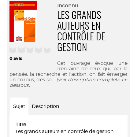
(Nouve
par
Inconnu
fenêtr
mail
LES GRANDS
AUTEURS EN
CONTRÔLE DE
GESTION
/5
0
avis
Cet ouvrage évoque une
trentaine de ceux qui, par la
pensée, la recherche et l'action, on fait émerger
un corpus, des so
... (voir description complète ci-
dessous)
Sujet
Description
Titre
Les grands auteurs en contrôle de gestion