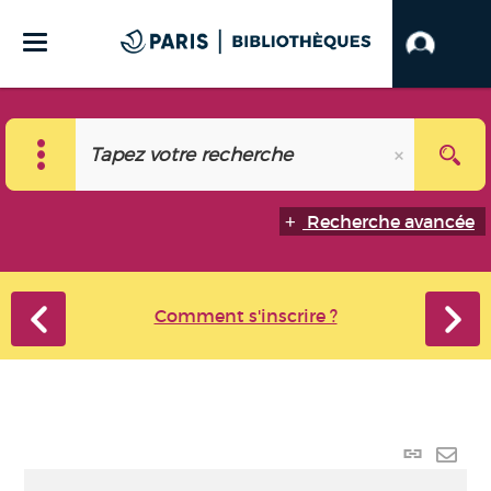
Recherche avancée
Comment s'inscrire ?
Lien
perma
Envo