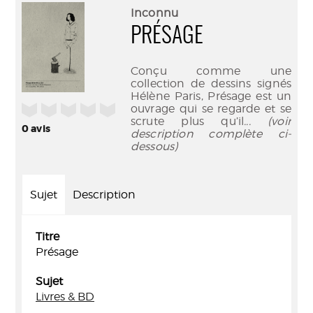
(Nouve
par
Inconnu
fenêtr
mail
PRÉSAGE
Conçu comme une
collection de dessins signés
Hélène Paris, Présage est un
/5
ouvrage qui se regarde et se
scrute plus qu’il
... (voir
0
avis
description complète ci-
dessous)
Sujet
Description
Titre
Présage
Sujet
Livres & BD