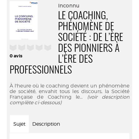
(Nouve
par
Inconnu
fenêtr
mail
LE COACHING,
PHÉNOMÈNE DE
SOCIÉTÉ : DE L’ÈRE
/5
DES PIONNIERS À
0
avis
L’ÈRE DES
PROFESSIONNELS
À l'heure où le coaching devient un phénomène
de société, envahit tous les discours, la Société
Française de Coaching le
... (voir description
complète ci-dessous)
Sujet
Description