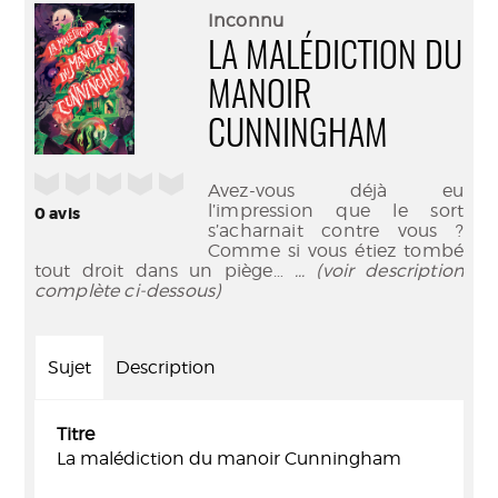
(Nouve
par
Inconnu
fenêtr
mail
LA MALÉDICTION DU
MANOIR
CUNNINGHAM
/5
Avez-vous déjà eu
l’impression que le sort
0
avis
s’acharnait contre vous ?
Comme si vous étiez tombé
tout droit dans un piège…
... (voir description
complète ci-dessous)
Sujet
Description
Titre
La malédiction du manoir Cunningham