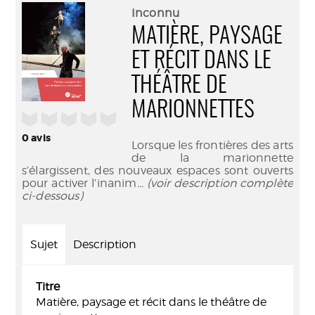
(Nouve
par
Inconnu
fenêtr
mail
MATIÈRE, PAYSAGE
ET RÉCIT DANS LE
THÉÂTRE DE
MARIONNETTES
/5
0
avis
Lorsque les frontières des arts
de la marionnette
s’élargissent, des nouveaux espaces sont ouverts
pour activer l’inanim
... (voir description complète
ci-dessous)
Sujet
Description
Titre
Matière, paysage et récit dans le théâtre de