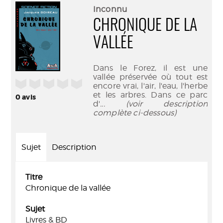
(Nouve
par
Inconnu
fenêtr
mail
CHRONIQUE DE LA
VALLÉE
Dans le Forez, il est une
vallée préservée où tout est
/5
encore vrai, l'air, l'eau, l'herbe
et les arbres. Dans ce parc
0
avis
d'
... (voir description
complète ci-dessous)
Sujet
Description
Titre
Chronique de la vallée
Sujet
Livres & BD