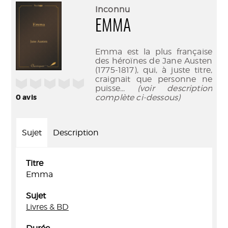
(Nouve
par
Inconnu
fenêtr
mail
EMMA
Emma est la plus française
des héroïnes de Jane Austen
(1775-1817), qui, à juste titre,
craignait que personne ne
/5
puisse
... (voir description
0
avis
complète ci-dessous)
Sujet
Description
Titre
Emma
Sujet
Livres & BD