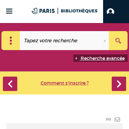
Recherche avancée
Comment s'inscrire ?
Lien
perma
Envo