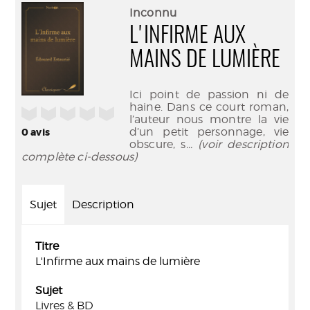
(Nouve
par
Inconnu
fenêtr
mail
L'INFIRME AUX
MAINS DE LUMIÈRE
Ici point de passion ni de
haine. Dans ce court roman,
/5
l’auteur nous montre la vie
d’un petit personnage, vie
0
avis
obscure, s
... (voir description
complète ci-dessous)
Sujet
Description
Titre
L'Infirme aux mains de lumière
Sujet
Livres & BD