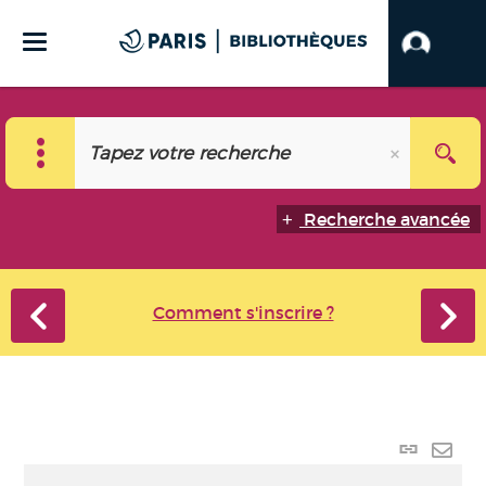
Recherche avancée
Comment s'inscrire ?
Lien
perma
Envo