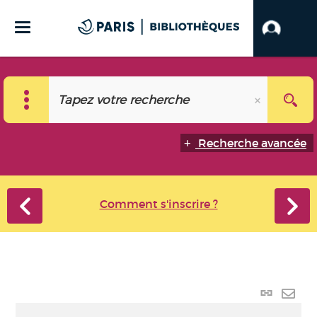
Recherche avancée
Comment s'inscrire ?
Lien
perma
Envo