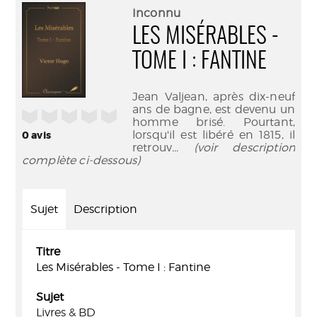
(Nouve
par
Inconnu
fenêtr
mail
LES MISÉRABLES -
TOME I : FANTINE
Jean Valjean, après dix-neuf
ans de bagne, est devenu un
/5
homme brisé. Pourtant,
lorsqu'il est libéré en 1815, il
0
avis
retrouv
... (voir description
complète ci-dessous)
Sujet
Description
Titre
Les Misérables - Tome I : Fantine
Sujet
Livres & BD