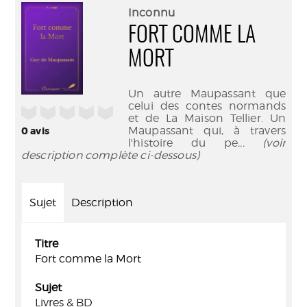
(Nouve
par
Inconnu
fenêtr
mail
FORT COMME LA
MORT
Un autre Maupassant que
celui des contes normands
/5
et de La Maison Tellier. Un
Maupassant qui, à travers
0
avis
l'histoire du pe
... (voir
description complète ci-dessous)
Sujet
Description
Titre
Fort comme la Mort
Sujet
Livres & BD