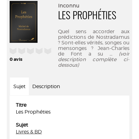
(Nouve
par
Inconnu
fenêtr
mail
LES PROPHÉTIES
Quel sens accorder aux
prédictions de Nostradamus
? Sont-elles vérités, songes ou
mensonges ? Jean-Charles
/5
de Font a su
... (voir
0
avis
description complète ci-
dessous)
Sujet
Description
Titre
Les Prophéties
Sujet
Livres & BD