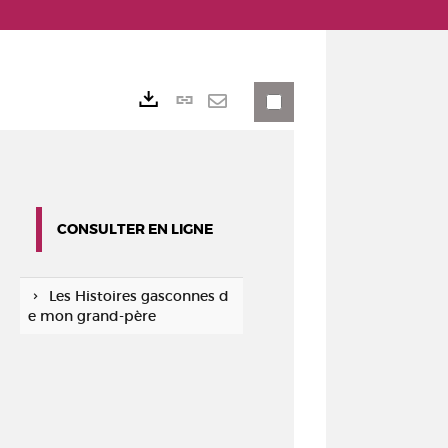
Lien
Exports
permanent
Envoyer
(Nouvelle
par
fenêtre)
mail
CONSULTER EN LIGNE
Les Histoires gasconnes d
e mon grand-père