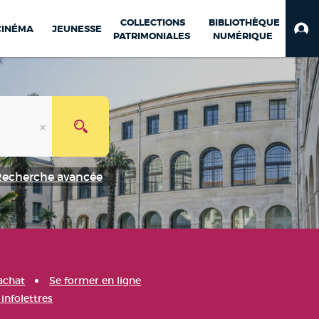
COLLECTIONS
BIBLIOTHÈQUE
CINÉMA
JEUNESSE
PATRIMONIALES
NUMÉRIQUE
Recherche avancée
achat
Se former en ligne
infolettres