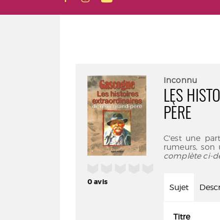
Inconnu
LES HIST
PÈRE
C'est une part
rumeurs, son 
complète ci-d
/5
0
avis
Sujet
Descr
Titre