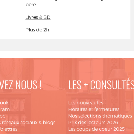
père
Livres & BD
Plus de 2h.
VEZ NOUS !
LES + CONSULTÉ
book
Les nouveautés
gram
Horaires et fermetures
be
Nos sélections thématiques
 réseaux sociaux & blogs
Prix des lecteurs 2026
folettres
Les coups de coeur 2025