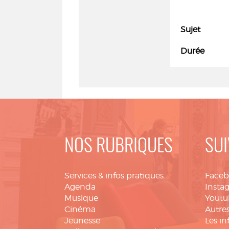
Sujet
Durée
NOS RUBRIQUES
SUI
Services & infos pratiques
Face
Agenda
Insta
Musique
Youtu
Cinéma
Autres
Jeunesse
Les in