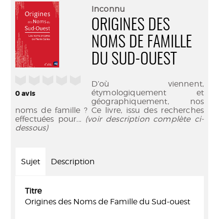
(Nouve
par
Inconnu
fenêtr
mail
ORIGINES DES
NOMS DE FAMILLE
DU SUD-OUEST
/5
D’où viennent,
étymologiquement et
0
avis
géographiquement, nos
noms de famille ? Ce livre, issu des recherches
effectuées pour
... (voir description complète ci-
dessous)
Sujet
Description
Titre
Origines des Noms de Famille du Sud-ouest