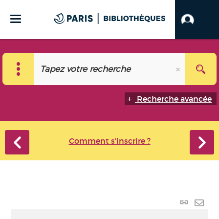
Recherche avancée
Comment s'inscrire ?
Lien
perma
Envo