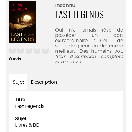
(Nouve
par
Inconnu
fenêtr
mail
LAST LEGENDS
Qui n’a jamais rêvé de
posséder un don
extraordinaire ? Celui de
voler, de guérir, ou de rendre
/5
meilleur… Des humains vo
...
(voir description complète
0
avis
ci-dessous)
Sujet
Description
Titre
Last Legends
Sujet
Livres & BD