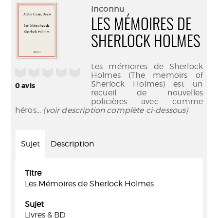
(Nouve
par
Inconnu
fenêtr
mail
LES MÉMOIRES DE
SHERLOCK HOLMES
Les mémoires de Sherlock
/5
Holmes (The memoirs of
Sherlock Holmes) est un
0
avis
recueil de nouvelles
policières avec comme
héros
... (voir description complète ci-dessous)
Sujet
Description
Titre
Les Mémoires de Sherlock Holmes
Sujet
Livres & BD