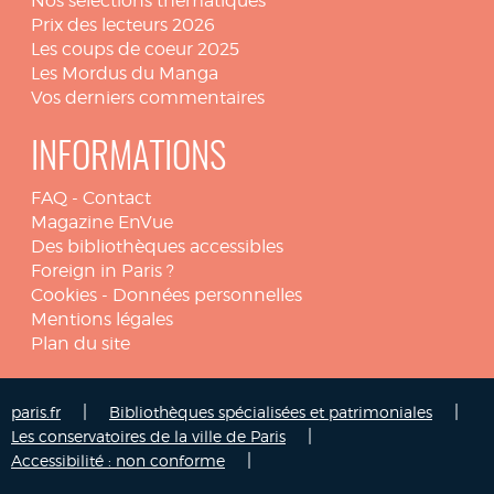
Nos sélections thématiques
Prix des lecteurs 2026
Les coups de coeur 2025
Les Mordus du Manga
Vos derniers commentaires
INFORMATIONS
FAQ
-
Contact
Magazine EnVue
Des bibliothèques accessibles
Foreign in Paris ?
Cookies
-
Données personnelles
Mentions légales
Plan du site
|
|
paris.fr
Bibliothèques spécialisées et patrimoniales
|
Les conservatoires de la ville de Paris
|
Accessibilité : non conforme