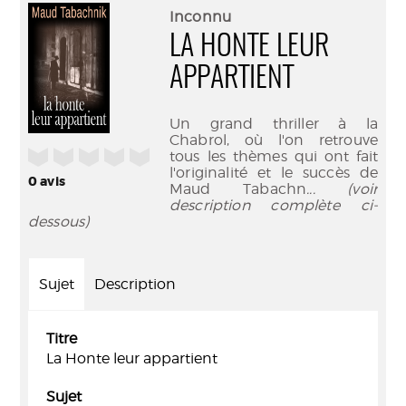
(Nouve
par
Inconnu
fenêtr
mail
LA HONTE LEUR
APPARTIENT
Un grand thriller à la
Chabrol, où l'on retrouve
/5
tous les thèmes qui ont fait
l'originalité et le succès de
0
avis
Maud Tabachn
... (voir
description complète ci-
dessous)
Sujet
Description
Titre
La Honte leur appartient
Sujet