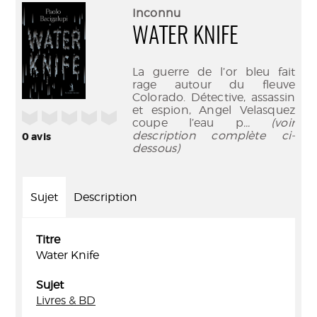
(Nouve
par
Inconnu
fenêtr
mail
WATER KNIFE
La guerre de l’or bleu fait
rage autour du fleuve
Colorado. Détective, assassin
et espion, Angel Velasquez
/5
coupe l’eau p
... (voir
description complète ci-
0
avis
dessous)
Sujet
Description
Titre
Water Knife
Sujet
Livres & BD