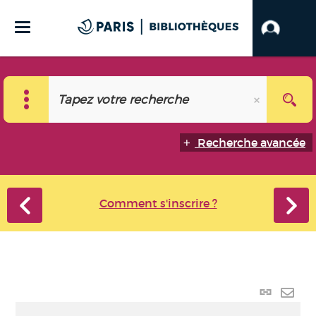
Recherche avancée
Comment s'inscrire ?
Lien
perma
Envo