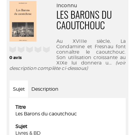
(Nouve
par
Inconnu
fenêtr
mail
LES BARONS DU
CAOUTCHOUC
Au XVIIIe siècle, La
Condamine et Fresnau font
/5
connaître le caoutchouc.
Son utilisation croissante au
0
avis
XIXe lui donnera u
... (voir
description complète ci-dessous)
Sujet
Description
Titre
Les Barons du caoutchouc
Sujet
Livres & BD