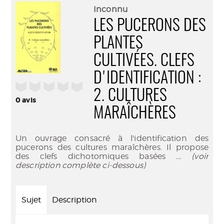
(Nouve
par
Inconnu
fenêtr
mail
LES PUCERONS DES
PLANTES
CULTIVÉES. CLEFS
D'IDENTIFICATION :
/5
2. CULTURES
0
avis
MARAÎCHÈRES
Un ouvrage consacré à l'identification des
pucerons des cultures maraîchères. Il propose
des clefs dichotomiques basées
... (voir
description complète ci-dessous)
Sujet
Description