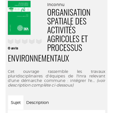
(Nouve
par
Inconnu
fenêtr
mail
ORGANISATION
SPATIALE DES
ACTIVITÉS
AGRICOLES ET
/5
PROCESSUS
0
avis
ENVIRONNEMENTAUX
Cet ouvrage rassemble les travaux
pluridisciplinaires d'équipes de l'Inra relevant
d'une démarche commune : intégrer l'e
... (voir
description complète ci-dessous)
Sujet
Description