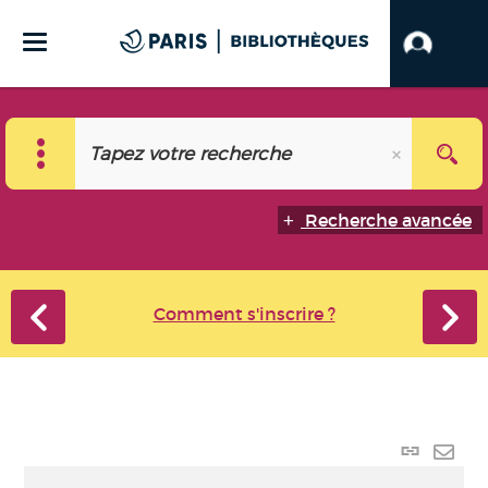
Recherche avancée
Comment s'inscrire ?
Lien
perma
Envo