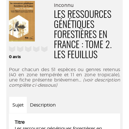
(Nouve
par
Inconnu
fenêtr
mail
LES RESSOURCES
GÉNÉTIQUES
FORESTIÈRES EN
FRANCE : TOME 2.
/5
LES FEUILLUS
0
avis
Pour chacun des 51 espèces ou genres retenus
(40 en zone tempérée et 11 en zone tropicale),
une fiche présente brièvemen
... (voir description
complète ci-dessous)
Sujet
Description
Titre
Les ressources génétiques forestières en