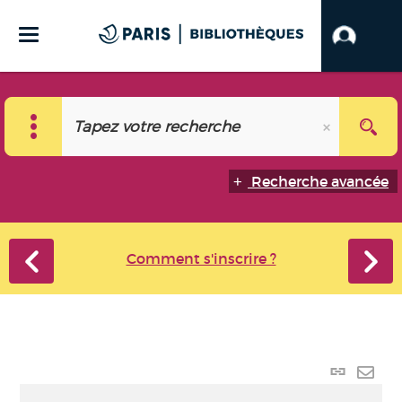
Recherche avancée
Comment s'inscrire ?
Lien
perma
Envo