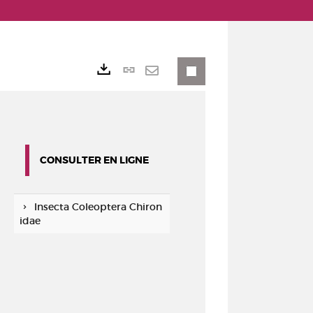
Lien
Exports
permanent
Envoyer
(Nouvelle
par
fenêtre)
mail
CONSULTER EN LIGNE
Insecta Coleoptera Chiron
idae