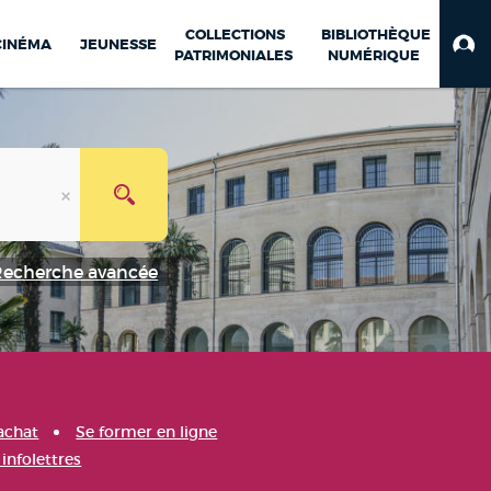
COLLECTIONS
BIBLIOTHÈQUE
CINÉMA
JEUNESSE
PATRIMONIALES
NUMÉRIQUE
Recherche avancée
achat
Se former en ligne
infolettres