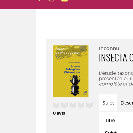
Inconnu
INSECTA 
L'étude taxon
présentée et il
complète ci-d
Sujet
Descr
/5
0
avis
Titre