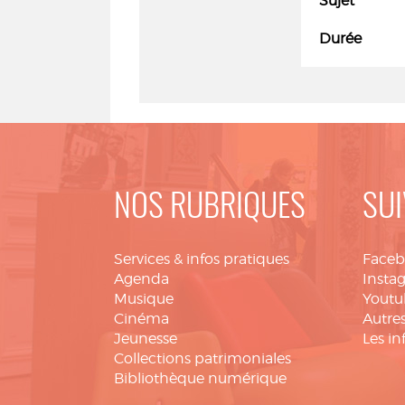
Sujet
Durée
NOS RUBRIQUES
SUI
Services & infos pratiques
Face
Agenda
Insta
Musique
Youtu
Cinéma
Autres
Jeunesse
Les in
Collections patrimoniales
Bibliothèque numérique