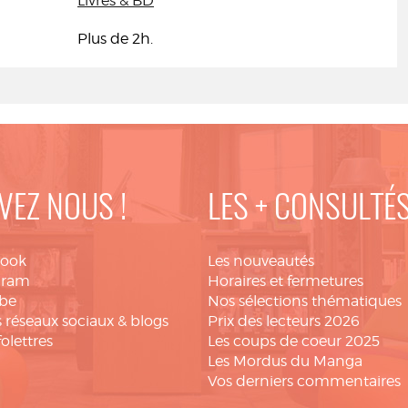
Livres & BD
Plus de 2h.
VEZ NOUS !
LES + CONSULTÉ
book
Les nouveautés
gram
Horaires et fermetures
be
Nos sélections thématiques
 réseaux sociaux & blogs
Prix des lecteurs 2026
folettres
Les coups de coeur 2025
Les Mordus du Manga
Vos derniers commentaires