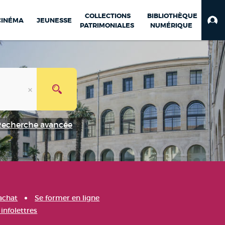
COLLECTIONS
BIBLIOTHÈQUE
CINÉMA
JEUNESSE
PATRIMONIALES
NUMÉRIQUE
Recherche avancée
achat
Se former en ligne
infolettres