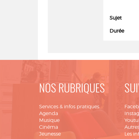
Sujet
Durée
NOS RUBRIQUES
SUI
Services & infos pratiques
Face
Agenda
Insta
Musique
Youtu
Cinéma
Autres
Jeunesse
Les in