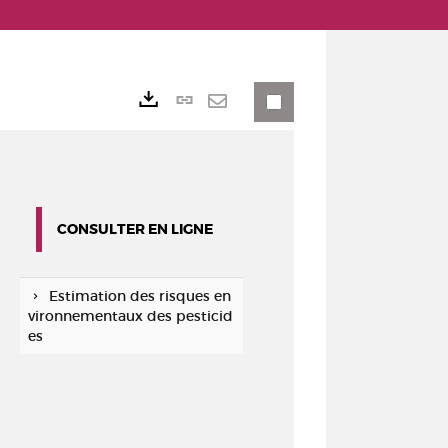
Lien
Exports
permanent
Envoyer
(Nouvelle
par
fenêtre)
mail
CONSULTER EN LIGNE
Estimation des risques en
vironnementaux des pesticid
es