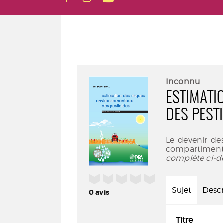
Inconnu
ESTIMATI
DES PEST
Le devenir des
compartiments
complète ci-d
/5
Sujet
Descr
0
avis
Titre