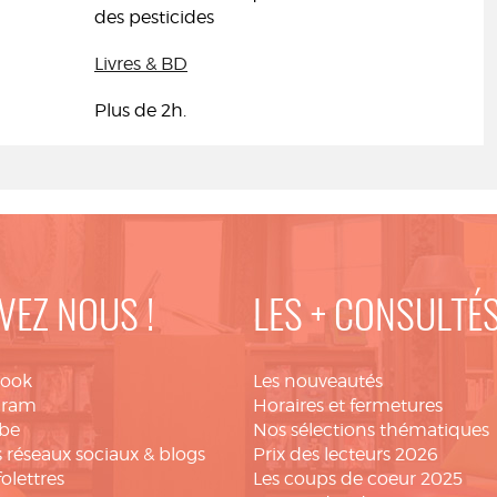
des pesticides
Livres & BD
Plus de 2h.
VEZ NOUS !
LES + CONSULTÉ
book
Les nouveautés
gram
Horaires et fermetures
be
Nos sélections thématiques
 réseaux sociaux & blogs
Prix des lecteurs 2026
folettres
Les coups de coeur 2025