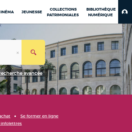
COLLECTIONS
BIBLIOTHÈQUE
CINÉMA
JEUNESSE
PATRIMONIALES
NUMÉRIQUE
Recherche avancée
achat
Se former en ligne
infolettres