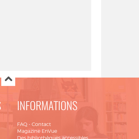
S
INFORMATIONS
FAQ
-
Contact
Magazine EnVue
Des bibliothèques accessibles