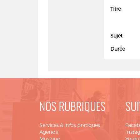
Titre
Sujet
Durée
NOS RUBRIQUES
SUI
Services & infos pratiques
Face
Agenda
Insta
Musique
Youtu