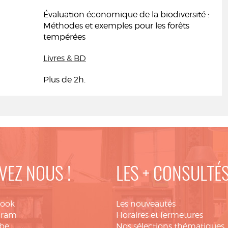
Évaluation économique de la biodiversité :
Méthodes et exemples pour les forêts
tempérées
Livres & BD
Plus de 2h.
VEZ NOUS !
LES + CONSULTÉ
book
Les nouveautés
gram
Horaires et fermetures
be
Nos sélections thématiques