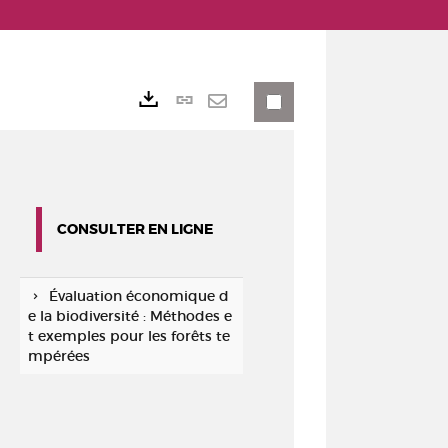
Lien
Exports
permanent
Envoyer
(Nouvelle
par
fenêtre)
mail
CONSULTER EN LIGNE
Évaluation économique d
e la biodiversité : Méthodes e
t exemples pour les forêts te
mpérées