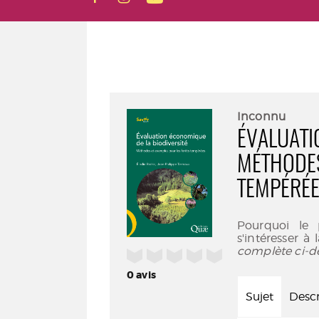
Inconnu
ÉVALUATI
MÉTHODES
TEMPÉRÉ
Pourquoi le p
s'intéresser à 
complète ci-d
/5
0
avis
Sujet
Descr