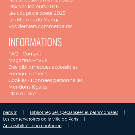
Prix des lecteurs 2026
Les coups de coeur 2025
Les Mordus du Manga
Vos derniers commentaires
INFORMATIONS
FAQ
-
Contact
Magazine EnVue
Des bibliothèques accessibles
Foreign in Paris ?
Cookies
-
Données personnelles
Mentions légales
Plan du site
|
|
paris.fr
Bibliothèques spécialisées et patrimoniales
|
Les conservatoires de la ville de Paris
|
Accessibilité : non conforme