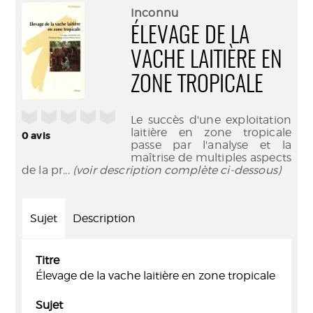
(Nouve
par
Inconnu
fenêtr
mail
ÉLEVAGE DE LA
VACHE LAITIÈRE EN
ZONE TROPICALE
/5
Le succès d'une exploitation
laitière en zone tropicale
0
avis
passe par l'analyse et la
maîtrise de multiples aspects
de la pr
... (voir description complète ci-dessous)
Sujet
Description
Titre
Élevage de la vache laitière en zone tropicale
Sujet