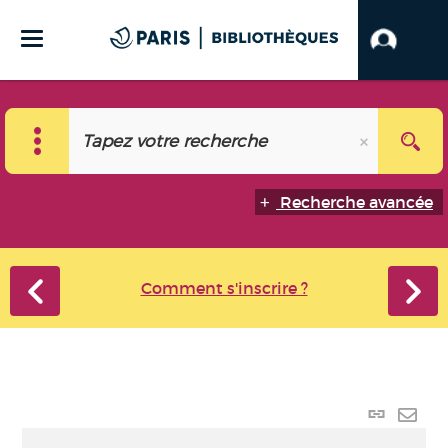
Recherche avancée
Comment s'inscrire ?
Lien
perma
Envo