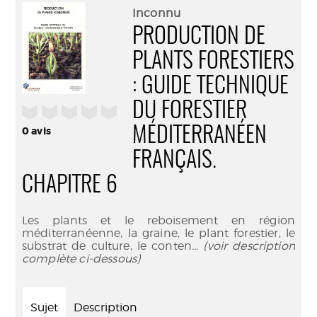
(Nouve
par
Inconnu
fenêtr
mail
PRODUCTION DE
PLANTS FORESTIERS
: GUIDE TECHNIQUE
DU FORESTIER
/5
MÉDITERRANÉEN
0
avis
FRANÇAIS.
CHAPITRE 6
Les plants et le reboisement en région
méditerranéenne, la graine, le plant forestier, le
substrat de culture, le conten
... (voir description
complète ci-dessous)
Sujet
Description