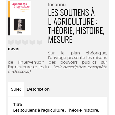
(Nouve
par
Inconnu
fenêtr
mail
LES SOUTIENS À
L'AGRICULTURE :
THÉORIE, HISTOIRE,
MESURE
/5
0
avis
Sur le plan théorique,
l'ouvrage présente les raisons
de l'intervention des pouvoirs publics sur
l'agriculture et les in
... (voir description complète
ci-dessous)
Sujet
Description
Titre
Les soutiens à l'agriculture : Théorie, histoire,