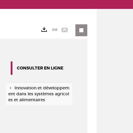
Lien
Exports
permanent
Envoyer
(Nouvelle
par
fenêtre)
mail
CONSULTER EN LIGNE
Innovation et développem
ent dans les systèmes agricol
es et alimentaires