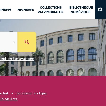
COLLECTIONS
BIBLIOTHÈQUE
CINÉMA
JEUNESSE
PATRIMONIALES
NUMÉRIQUE
Recherche avancée
achat
Se former en ligne
infolettres