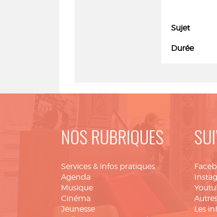
Sujet
Durée
NOS RUBRIQUES
SUI
Services & infos pratiques
Face
Agenda
Insta
Musique
Youtu
Cinéma
Autres
Jeunesse
Les in