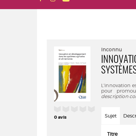
Inconnu
INNOVATI
SYSTÈMES
L’innovation e
pour promou
description co
/5
Sujet
Descr
0
avis
Titre