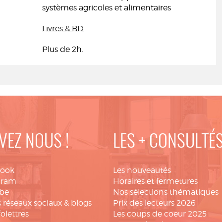
systèmes agricoles et alimentaires
Livres & BD
Plus de 2h.
VEZ NOUS !
LES + CONSULTÉ
book
Les nouveautés
gram
Horaires et fermetures
be
Nos sélections thématiques
 réseaux sociaux & blogs
Prix des lecteurs 2026
folettres
Les coups de coeur 2025