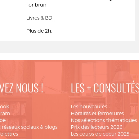
l'or brun
Livres & BD
Plus de 2h.
VEZ NOUS !
LES + CONSULTÉ
book
Les nouveautés
gram
Horaires et fermetures
be
Nos sélections thématiques
 réseaux sociaux & blogs
Prix des lecteurs 2026
folettres
Les coups de coeur 2025