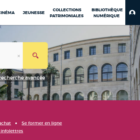
COLLECTIONS
BIBLIOTHÈQUE
CINÉMA
JEUNESSE
PATRIMONIALES
NUMÉRIQUE
Recherche avancée
achat
Se former en ligne
infolettres