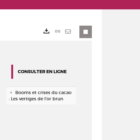
Lien
Exports
permanent
Envoyer
(Nouvelle
par
fenêtre)
mail
CONSULTER EN LIGNE
Booms et crises du cacao
: Les vertiges de l'or brun