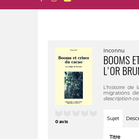
Inconnu
BOOMS ET
L'OR BRU
L'histoire de
migrations d
description co
/5
Sujet
Descr
0
avis
Titre