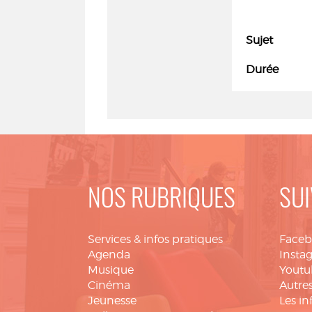
Sujet
Durée
NOS RUBRIQUES
SUI
Services & infos pratiques
Face
Agenda
Insta
Musique
Youtu
Cinéma
Autres
Jeunesse
Les in