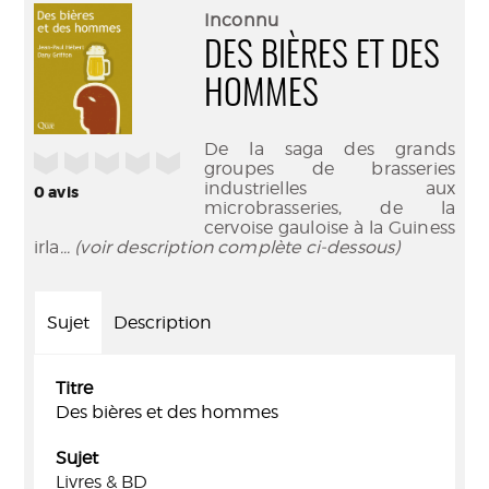
(Nouve
par
Inconnu
fenêtr
mail
DES BIÈRES ET DES
HOMMES
De la saga des grands
/5
groupes de brasseries
industrielles aux
0
avis
microbrasseries, de la
cervoise gauloise à la Guiness
irla
... (voir description complète ci-dessous)
Sujet
Description
Titre
Des bières et des hommes
Sujet
Livres & BD