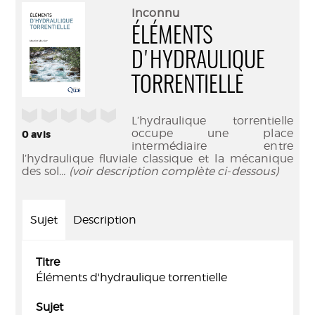
(Nouve
par
Inconnu
fenêtr
mail
ÉLÉMENTS
D'HYDRAULIQUE
TORRENTIELLE
/5
L’hydraulique torrentielle
occupe une place
0
avis
intermédiaire entre
l’hydraulique fluviale classique et la mécanique
des sol
... (voir description complète ci-dessous)
Sujet
Description
Titre
Éléments d'hydraulique torrentielle
Sujet