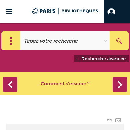
Recherche avancée
Comment s'inscrire ?
Lien
perma
Envo