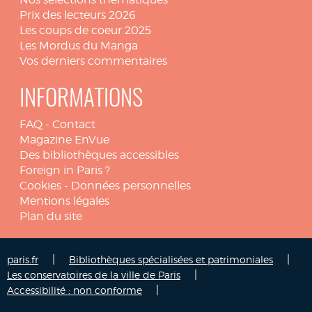
Prix des lecteurs 2026
Les coups de coeur 2025
Les Mordus du Manga
Vos derniers commentaires
INFORMATIONS
FAQ
-
Contact
Magazine EnVue
Des bibliothèques accessibles
Foreign in Paris ?
Cookies
-
Données personnelles
Mentions légales
Plan du site
|
|
paris.fr
Bibliothèques spécialisées et patrimoniales
|
Les conservatoires de la ville de Paris
|
Accessibilité : non conforme