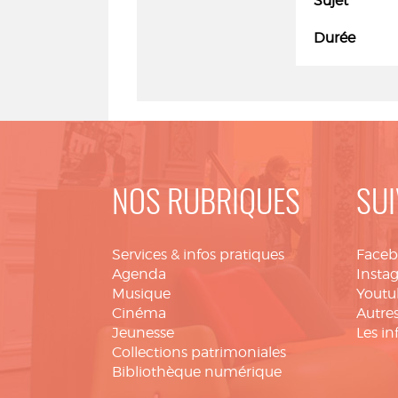
Sujet
Durée
NOS RUBRIQUES
SUI
Services & infos pratiques
Face
Agenda
Insta
Musique
Youtu
Cinéma
Autres
Jeunesse
Les in
Collections patrimoniales
Bibliothèque numérique