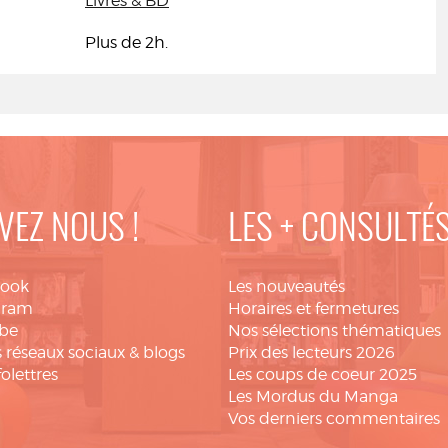
Livres & BD
Plus de 2h.
VEZ NOUS !
LES + CONSULTÉ
book
Les nouveautés
gram
Horaires et fermetures
be
Nos sélections thématiques
 réseaux sociaux & blogs
Prix des lecteurs 2026
folettres
Les coups de coeur 2025
Les Mordus du Manga
Vos derniers commentaires