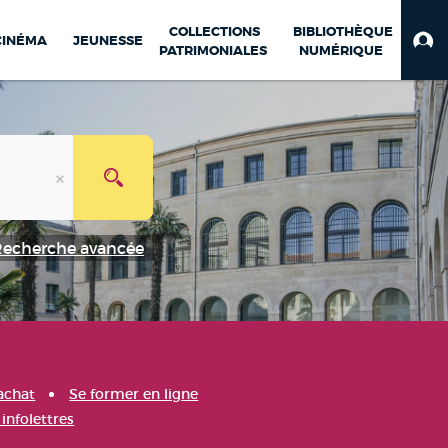
COLLECTIONS
BIBLIOTHÈQUE
CINÉMA
JEUNESSE
PATRIMONIALES
NUMÉRIQUE
Recherche avancée
achat
Se former en ligne
infolettres