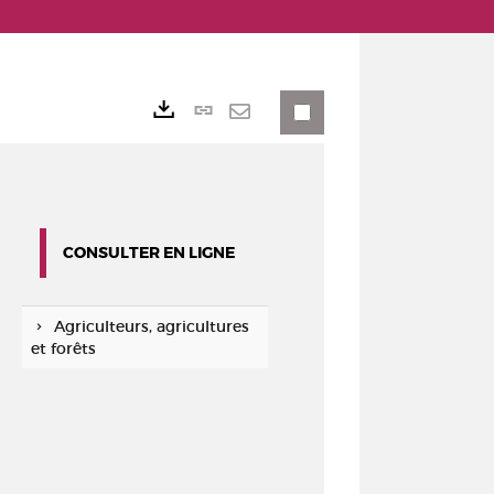
Lien
Exports
permanent
Envoyer
(Nouvelle
par
fenêtre)
mail
CONSULTER EN LIGNE
Agriculteurs, agricultures
et forêts