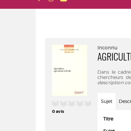
Inconnu
AGRICULT
Dans le cadr
chercheurs de
description co
Sujet
Descr
/5
0
avis
Titre