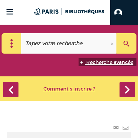
Recherche avancée
Comment s'inscrire ?
Lien
perma
Envo