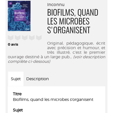
(Nouve
par
Inconnu
fenêtr
mail
BIOFILMS, QUAND
LES MICROBES
S'ORGANISENT
/5
Original, pédagogique, écrit
0
avis
avec précision et humour, et
très illustré, c’est le premier
ouvrage destiné à un large pub
... (voir description
complète ci-dessous)
Sujet
Description
Titre
Biofilms, quand les microbes s'organisent
Sujet