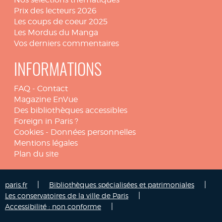
Prix des lecteurs 2026
Les coups de coeur 2025
Les Mordus du Manga
Vos derniers commentaires
INFORMATIONS
FAQ
-
Contact
Magazine EnVue
Des bibliothèques accessibles
Foreign in Paris ?
Cookies
-
Données personnelles
Mentions légales
Plan du site
|
|
paris.fr
Bibliothèques spécialisées et patrimoniales
|
Les conservatoires de la ville de Paris
|
Accessibilité : non conforme