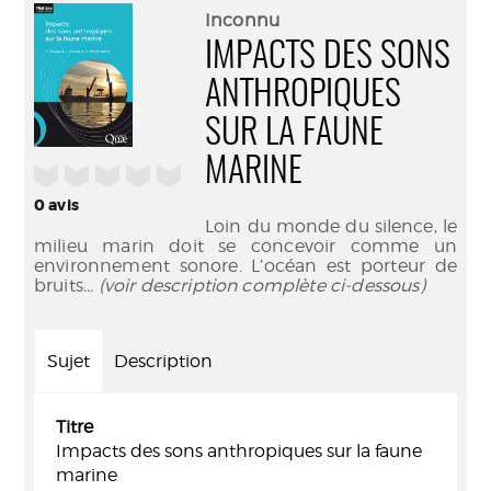
(Nouve
par
Inconnu
fenêtr
mail
IMPACTS DES SONS
ANTHROPIQUES
SUR LA FAUNE
MARINE
/5
0
avis
Loin du monde du silence, le
milieu marin doit se concevoir comme un
environnement sonore. L’océan est porteur de
bruits
... (voir description complète ci-dessous)
Sujet
Description
Titre
Impacts des sons anthropiques sur la faune
marine