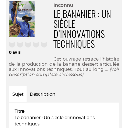
(Nouve
par
Inconnu
fenêtr
mail
LE BANANIER : UN
SIÈCLE
D’INNOVATIONS
TECHNIQUES
/5
0
avis
Cet ouvrage retrace l’histoire
de la production de la banane dessert articulée
aux innovations techniques. Tout au long
... (voir
description complète ci-dessous)
Sujet
Description
Titre
Le bananier : Un siècle d’innovations
techniques