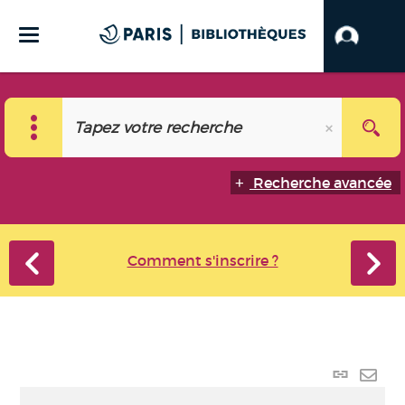
Recherche avancée
Comment s'inscrire ?
Lien
perma
Envo