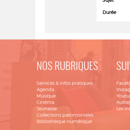
Sujet
Durée
NOS RUBRIQUES
SUI
Services & infos pratiques
Face
Agenda
Insta
Musique
Youtu
Cinéma
Autres
Jeunesse
Les in
Collections patrimoniales
Bibliothèque numérique