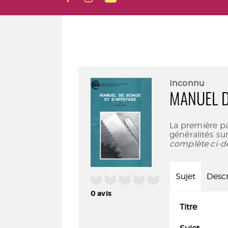
Inconnu
MANUEL D
La première p
généralités su
complète ci-d
Sujet
Descr
/5
0
avis
Titre