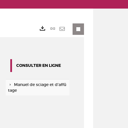
Lien
Exports
permanent
Envoyer
(Nouvelle
par
fenêtre)
mail
CONSULTER EN LIGNE
Manuel de sciage et d'affû
tage