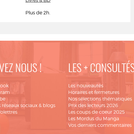
Livres & BD
Plus de 2h.
VEZ NOUS !
LES + CONSULTÉ
book
Les nouveautés
gram
Horaires et fermetures
be
Nos sélections thématiques
 réseaux sociaux & blogs
Prix des lecteurs 2026
folettres
Les coups de coeur 2025
Les Mordus du Manga
Vos derniers commentaires