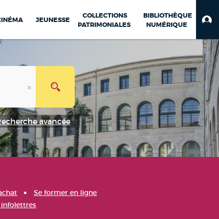
COLLECTIONS
BIBLIOTHÈQUE
CINÉMA
JEUNESSE
PATRIMONIALES
NUMÉRIQUE
Recherche avancée
achat
Se former en ligne
infolettres