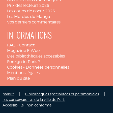
Prix des lecteurs 2026
Les coups de coeur 2025
Les Mordus du Manga
Vos derniers commentaires
INFORMATIONS
FAQ
-
Contact
Magazine EnVue
Des bibliothèques accessibles
Foreign in Paris ?
Cookies
-
Données personnelles
Mentions légales
Plan du site
|
|
paris.fr
Bibliothèques spécialisées et patrimoniales
|
Les conservatoires de la ville de Paris
|
Accessibilité : non conforme