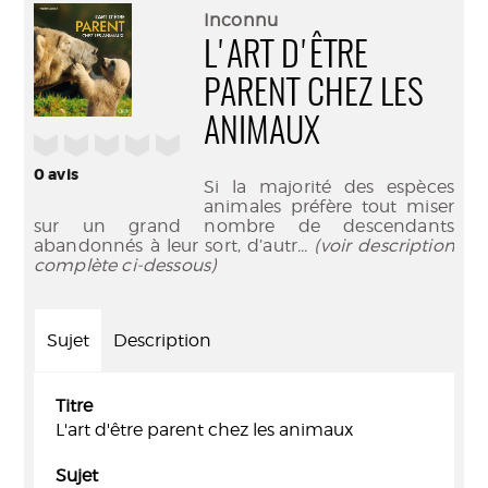
(Nouve
par
Inconnu
fenêtr
mail
L'ART D'ÊTRE
PARENT CHEZ LES
ANIMAUX
/5
0
avis
Si la majorité des espèces
animales préfère tout miser
sur un grand nombre de descendants
abandonnés à leur sort, d’autr
... (voir description
complète ci-dessous)
Sujet
Description
Titre
L'art d'être parent chez les animaux
Sujet