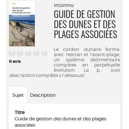
(Nouve
par
Inconnu
fenêtr
mail
GUIDE DE GESTION
DES DUNES ET DES
PLAGES ASSOCIÉES
Le cordon dunaire forme,
/5
avec l’estran et l’avant-plage,
un système sédimentaire
0
avis
complexe en perpétuelle
évolution. La p
... (voir
description complète ci-dessous)
Sujet
Description
Titre
Guide de gestion des dunes et des plages
associées