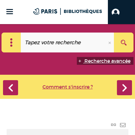
Recherche avancée
Comment s'inscrire ?
Lien
perma
Envo