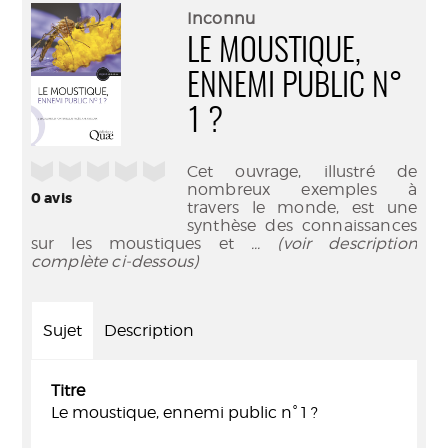
(Nouve
par
Inconnu
fenêtr
mail
LE MOUSTIQUE,
ENNEMI PUBLIC N°
1 ?
/5
Cet ouvrage, illustré de
nombreux exemples à
0
avis
travers le monde, est une
synthèse des connaissances
sur les moustiques et
... (voir description
complète ci-dessous)
Sujet
Description
Titre
Le moustique, ennemi public n° 1 ?