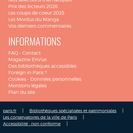
Prix des lecteurs 2026
Les coups de coeur 2025
Les Mordus du Manga
Vos derniers commentaires
INFORMATIONS
FAQ
-
Contact
Magazine EnVue
Des bibliothèques accessibles
Foreign in Paris ?
Cookies
-
Données personnelles
Mentions légales
Plan du site
|
|
paris.fr
Bibliothèques spécialisées et patrimoniales
|
Les conservatoires de la ville de Paris
|
Accessibilité : non conforme