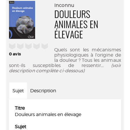
(Nouve
par
Inconnu
fenêtr
mail
DOULEURS
ANIMALES EN
ÉLEVAGE
/5
Quels sont les mécanismes
0
avis
physiologiques à l’origine de
la douleur ? Tous les animaux
sont-ils susceptibles de ressentir
... (voir
description complète ci-dessous)
Sujet
Description
Titre
Douleurs animales en élevage
Sujet