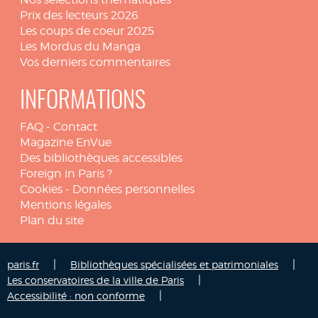
Prix des lecteurs 2026
Les coups de coeur 2025
Les Mordus du Manga
Vos derniers commentaires
INFORMATIONS
FAQ
-
Contact
Magazine EnVue
Des bibliothèques accessibles
Foreign in Paris ?
Cookies
-
Données personnelles
Mentions légales
Plan du site
|
|
paris.fr
Bibliothèques spécialisées et patrimoniales
|
Les conservatoires de la ville de Paris
|
Accessibilité : non conforme