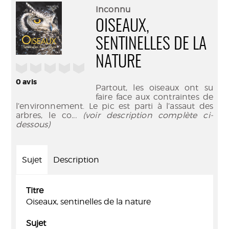
(Nouve
par
Inconnu
fenêtr
mail
OISEAUX,
SENTINELLES DE LA
NATURE
/5
0
avis
Partout, les oiseaux ont su
faire face aux contraintes de
l’environnement. Le pic est parti à l’assaut des
arbres, le co
... (voir description complète ci-
dessous)
Sujet
Description
Titre
Oiseaux, sentinelles de la nature
Sujet