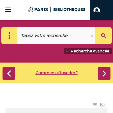
Recherche avancée
Comment s'inscrire ?
Lien
perma
Envo