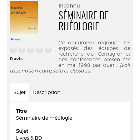
(Nouve
par
Inconnu
fenêtr
mail
SÉMINAIRE DE
RHÉOLOGIE
Ce document regroupe les
exposés des équipes de
/5
recherche du Cemagref et
0
avis
des conférences présentées
en mai 1998 par quat
... (voir
description complète ci-dessous)
Sujet
Description
Titre
Séminaire de rhéologie
Sujet
Livres & BD