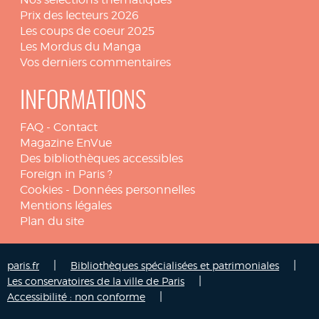
Prix des lecteurs 2026
Les coups de coeur 2025
Les Mordus du Manga
Vos derniers commentaires
INFORMATIONS
FAQ
-
Contact
Magazine EnVue
Des bibliothèques accessibles
Foreign in Paris ?
Cookies
-
Données personnelles
Mentions légales
Plan du site
|
|
paris.fr
Bibliothèques spécialisées et patrimoniales
|
Les conservatoires de la ville de Paris
|
Accessibilité : non conforme