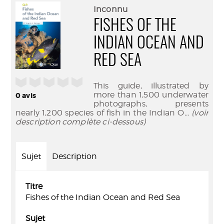
(Nouve
par
Inconnu
fenêtr
mail
FISHES OF THE
INDIAN OCEAN AND
RED SEA
/5
This guide, illustrated by
more than 1,500 underwater
0
avis
photographs, presents
nearly 1,200 species of fish in the Indian O
... (voir
description complète ci-dessous)
Sujet
Description
Titre
Fishes of the Indian Ocean and Red Sea
Sujet