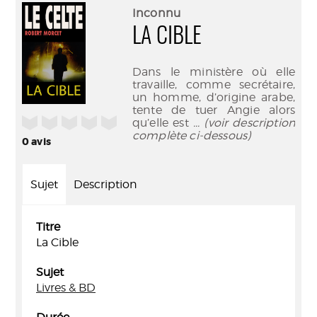
(Nouve
par
Inconnu
fenêtr
mail
LA CIBLE
Dans le ministère où elle
travaille, comme secrétaire,
un homme, d’origine arabe,
tente de tuer Angie alors
/5
qu’elle est
... (voir description
complète ci-dessous)
0
avis
Sujet
Description
Titre
La Cible
Sujet
Livres & BD