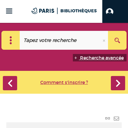
Recherche avancée
Comment s'inscrire ?
Lien
perma
Envo