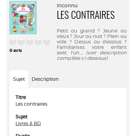
(Nouve
par
Inconnu
fenêtr
mail
LES CONTRAIRES
Petit ou grand ? Jeune ou
vieux ? Jour ou nuit ? Plein ou
/5
vide ? Dessus ou dessous ?
Familiarisez votre enfant
0
avis
avec l’un
... (voir description
complète ci-dessous)
Sujet
Description
Titre
Les contraires
Sujet
Livres & BD