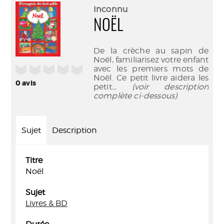
(Nouve
par
Inconnu
fenêtr
mail
NOËL
De la crèche au sapin de
Noël, familiarisez votre enfant
/5
avec les premiers mots de
Noël. Ce petit livre aidera les
0
avis
petit
... (voir description
complète ci-dessous)
Sujet
Description
Titre
Noël
Sujet
Livres & BD