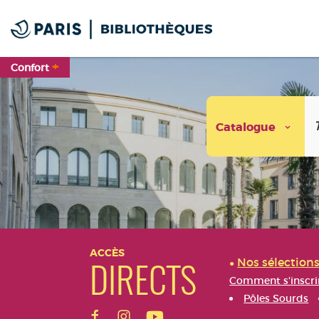
Aller
Aller
Aller
au
au
à
menu
contenu
la
recherche
+
Confort
Catalogue
Aller
Aller
Aller
au
au
à
ACCÈS
Nos sélection
menu
contenu
la
DIRECTS
recherche
Comment s'inscri
Pôles Sourds