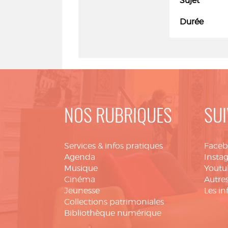
Sujet
Durée
NOS RUBRIQUES
SUI
Services & infos pratiques
Face
Agenda
Insta
Musique
Youtu
Cinéma
Autres
Jeunesse
Les in
Collections patrimoniales
Bibliothèque numérique