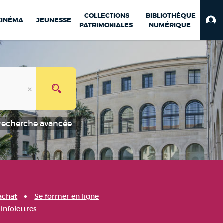
COLLECTIONS
BIBLIOTHÈQUE
CINÉMA
JEUNESSE
PATRIMONIALES
NUMÉRIQUE
Recherche avancée
achat
Se former en ligne
infolettres