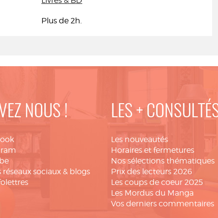
Livres & BD
Plus de 2h.
VEZ NOUS !
LES + CONSULTÉ
book
Les nouveautés
gram
Horaires et fermetures
be
Nos sélections thématiques
 réseaux sociaux & blogs
Prix des lecteurs 2026
folettres
Les coups de coeur 2025
Les Mordus du Manga
Vos derniers commentaires