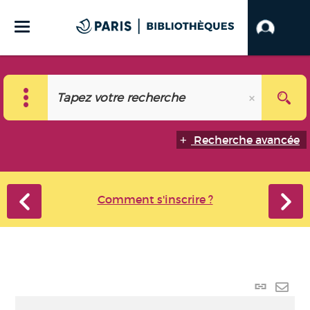
Recherche avancée
Comment s'inscrire ?
Lien
perma
Envo