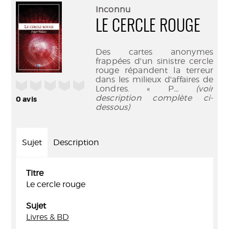
(Nouve
par
Inconnu
fenêtr
mail
LE CERCLE ROUGE
Des cartes anonymes
frappées d'un sinistre cercle
rouge répandent la terreur
dans les milieux d'affaires de
/5
Londres. « P
... (voir
description complète ci-
0
avis
dessous)
Sujet
Description
Titre
Le cercle rouge
Sujet
Livres & BD