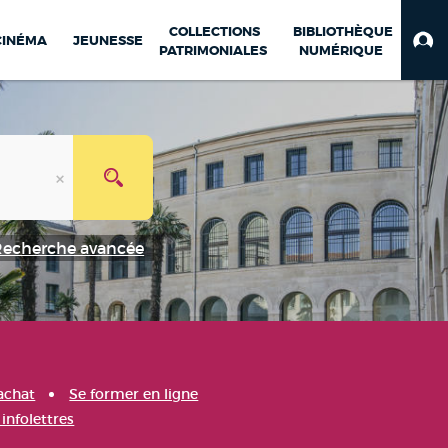
COLLECTIONS
BIBLIOTHÈQUE
CINÉMA
JEUNESSE
PATRIMONIALES
NUMÉRIQUE
Recherche avancée
achat
Se former en ligne
infolettres