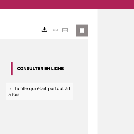
Lien
Exports
permanent
Envoyer
(Nouvelle
par
fenêtre)
mail
CONSULTER EN LIGNE
La fille qui était partout à l
a fois