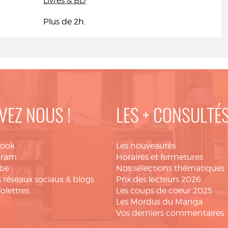
Livres & BD
Plus de 2h.
VEZ NOUS !
LES + CONSULTÉ
book
Les nouveautés
gram
Horaires et fermetures
be
Nos sélections thématiques
 réseaux sociaux & blogs
Prix des lecteurs 2026
folettres
Les coups de coeur 2025
Les Mordus du Manga
Vos derniers commentaires