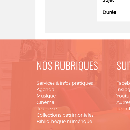
Sujet
Durée
NOS RUBRIQUES
SUI
Services & infos pratiques
Face
Agenda
Insta
Musique
Youtu
Cinéma
Autres
Jeunesse
Les in
Collections patrimoniales
Bibliothèque numérique