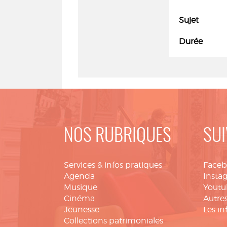
Sujet
Durée
NOS RUBRIQUES
SUI
Services & infos pratiques
Face
Agenda
Insta
Musique
Youtu
Cinéma
Autres
Jeunesse
Les in
Collections patrimoniales