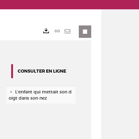
Lien
Exports
permanent
Envoyer
(Nouvelle
par
fenêtre)
mail
CONSULTER EN LIGNE
L'enfant qui mettait son d
oigt dans son nez